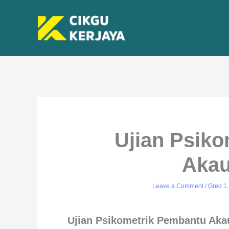
Skip
to
content
Ujian Psik
Akau
Leave a Comment
/
Gred 1
Ujian Psikometrik Pembantu Ak