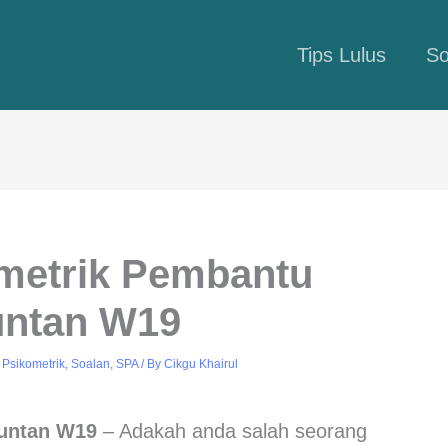
Tips Lulus
So
ometrik Pembantu
ntan W19
,
Psikometrik
,
Soalan
,
SPA
/ By
Cikgu Khairul
auntan W19
– Adakah anda salah seorang