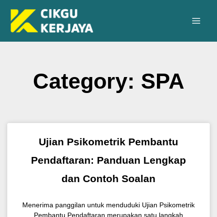
Skip
to
content
Category: SPA
Page
Page
Page
Page
Ujian Psikometrik Pembantu
Pendaftaran: Panduan Lengkap
dan Contoh Soalan
Menerima panggilan untuk menduduki Ujian Psikometrik
Pembantu Pendaftaran merupakan satu langkah