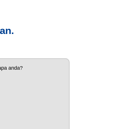
an.
apa anda?