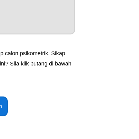
ap calon psikometrik. Sikap
ni? Sila klik butang di bawah
n