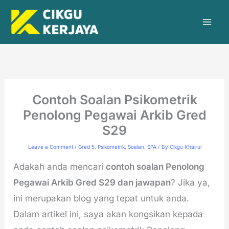
Skip
to
content
Contoh Soalan Psikometrik
Penolong Pegawai Arkib Gred
S29
Leave a Comment
/
Gred 5
,
Psikometrik
,
Soalan
,
SPA
/ By
Cikgu Khairul
Adakah anda mencari
contoh soalan Penolong
Pegawai Arkib Gred S29 dan jawapan
? Jika ya,
ini merupakan blog yang tepat untuk anda.
Dalam artikel ini, saya akan kongsikan kepada