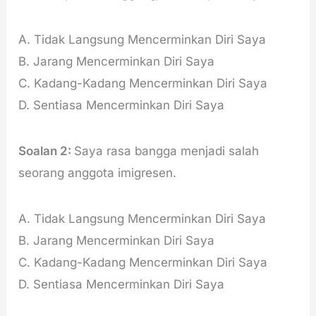
A. Tidak Langsung Mencerminkan Diri Saya
B. Jarang Mencerminkan Diri Saya
C. Kadang-Kadang Mencerminkan Diri Saya
D. Sentiasa Mencerminkan Diri Saya
Soalan 2:
Saya rasa bangga menjadi salah
seorang anggota imigresen.
A. Tidak Langsung Mencerminkan Diri Saya
B. Jarang Mencerminkan Diri Saya
C. Kadang-Kadang Mencerminkan Diri Saya
D. Sentiasa Mencerminkan Diri Saya