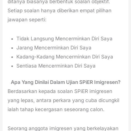
ditanya biasanya berbentuk soalan objektif.
Setiap soalan hanya diberikan empat pilihan
jawapan seperti:
Tidak Langsung Mencerminkan Diri Saya
Jarang Mencerminkan Diri Saya
Kadang-Kadang Mencerminkan Diri Saya
Sentiasa Mencerminkan Diri Saya
Apa
Yang Dinilai Dalam Ujian SPiER Imigresen?
Berdasarkan kepada soalan SPiER imigresen
yang lepas, antara perkara yang cuba dicungkil
ialah tahap kecergasan seseorang calon.
Seorang anggota imigresen yang berkelayakan