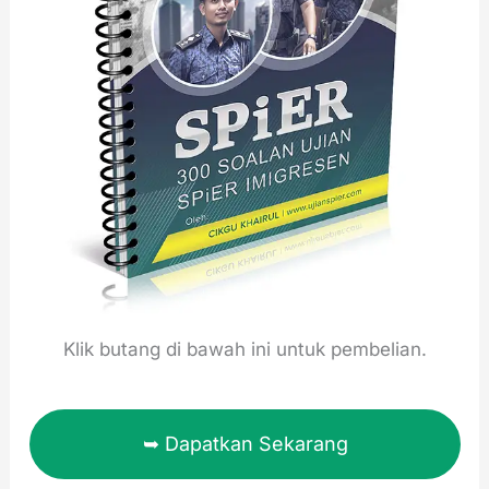
Klik butang di bawah ini untuk pembelian.
➥ Dapatkan Sekarang