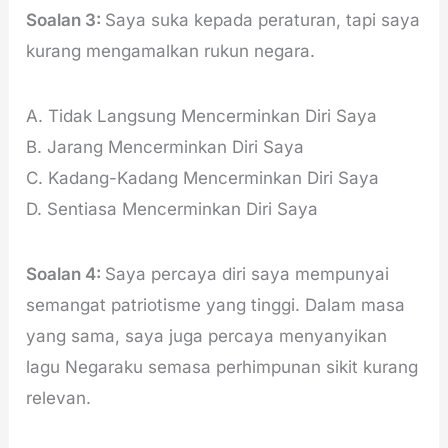
Soalan 3:
Saya suka kepada peraturan, tapi saya
kurang mengamalkan rukun negara.
A. Tidak Langsung Mencerminkan Diri Saya
B. Jarang Mencerminkan Diri Saya
C. Kadang-Kadang Mencerminkan Diri Saya
D. Sentiasa Mencerminkan Diri Saya
Soalan 4:
Saya percaya diri saya mempunyai
semangat patriotisme yang tinggi. Dalam masa
yang sama, saya juga percaya menyanyikan
lagu Negaraku semasa perhimpunan sikit kurang
relevan.