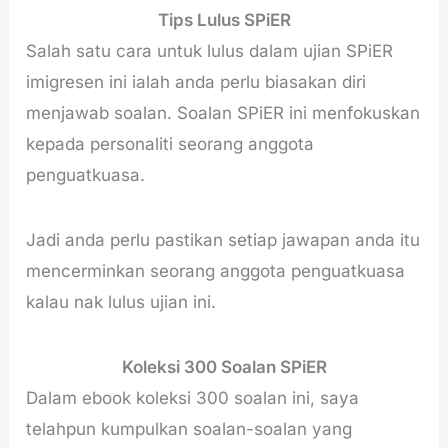
Tips Lulus SPiER
Salah satu cara untuk lulus dalam ujian SPiER
imigresen ini ialah anda perlu biasakan diri
menjawab soalan. Soalan SPiER ini menfokuskan
kepada personaliti seorang anggota
penguatkuasa.
Jadi anda perlu pastikan setiap jawapan anda itu
mencerminkan seorang anggota penguatkuasa
kalau nak lulus ujian ini.
Koleksi 300 Soalan SPiER
Dalam ebook koleksi 300 soalan ini, saya
telahpun kumpulkan soalan-soalan yang