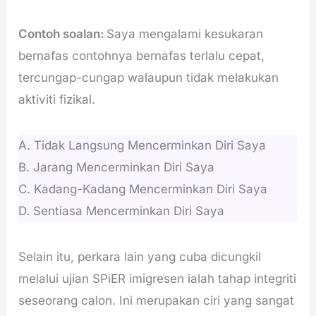
Contoh soalan:
Saya mengalami kesukaran
bernafas contohnya bernafas terlalu cepat,
tercungap-cungap walaupun tidak melakukan
aktiviti fizikal.
A. Tidak Langsung Mencerminkan Diri Saya
B. Jarang Mencerminkan Diri Saya
C. Kadang-Kadang Mencerminkan Diri Saya
D. Sentiasa Mencerminkan Diri Saya
Selain itu, perkara lain yang cuba dicungkil
melalui ujian SPiER imigresen ialah tahap integriti
seseorang calon. Ini merupakan ciri yang sangat