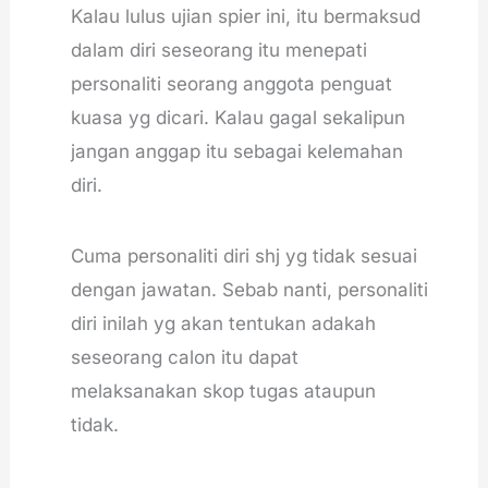
Kalau lulus ujian spier ini, itu bermaksud
dalam diri seseorang itu menepati
personaliti seorang anggota penguat
kuasa yg dicari. Kalau gagal sekalipun
jangan anggap itu sebagai kelemahan
diri.
Cuma personaliti diri shj yg tidak sesuai
dengan jawatan. Sebab nanti, personaliti
diri inilah yg akan tentukan adakah
seseorang calon itu dapat
melaksanakan skop tugas ataupun
tidak.