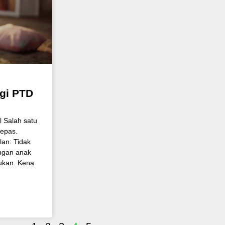
gi PTD
l Salah satu
lepas.
lan: Tidak
ngan anak
rukan. Kena