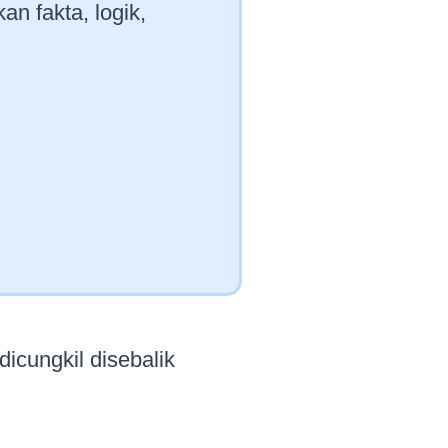
n fakta, logik,
icungkil disebalik