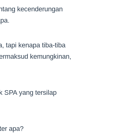
tentang kecenderungan
pa.
 tapi kenapa tiba-tiba
 bermaksud kemungkinan,
k SPA yang tersilap
ter apa?