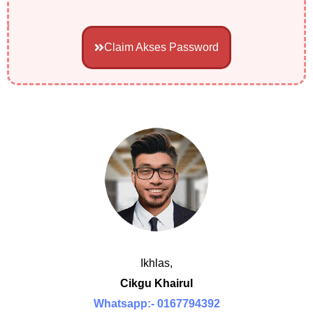
Claim Akses Password
Ikhlas,
Cikgu Khairul
Whatsapp:- 0167794392