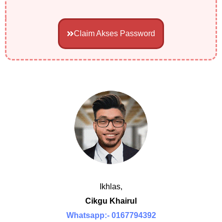
Claim Akses Password
Ikhlas,
Cikgu Khairul
Whatsapp:- 0167794392