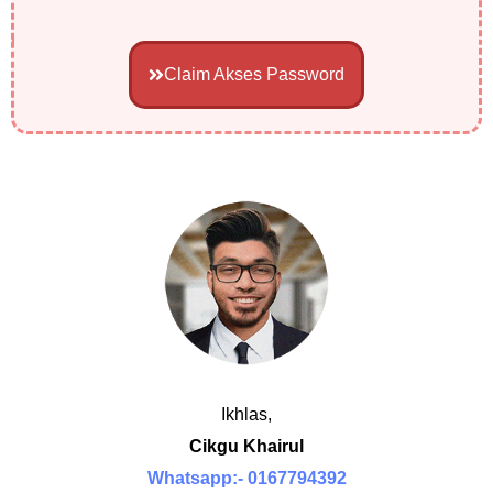
Claim Akses Password
Ikhlas,
Cikgu Khairul
Whatsapp:- 0167794392