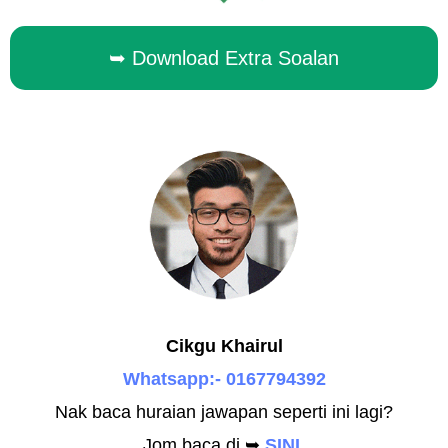
➥ Download Extra Soalan
Cikgu Khairul
Whatsapp:- 0167794392
Nak baca huraian jawapan seperti ini lagi?
Jom baca di ➥
SINI.