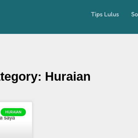
Tips Lulus
So
tegory: Huraian
Page
Page
Page
Page
Page
HURAIAN