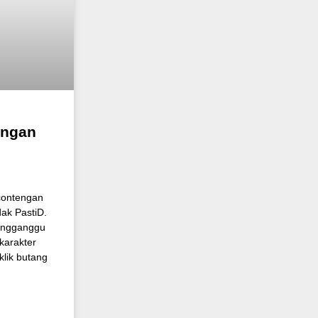
engan
contengan
dak PastiD.
mengganggu
karakter
klik butang